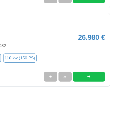
26.980 €
4032
110 kw (150 PS)
➜
★
➦