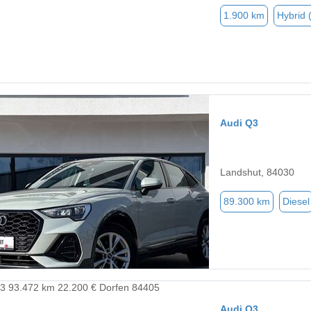
1.900 km
Hybrid 
Audi Q3
Landshut, 84030
89.300 km
Diesel
Audi Q3