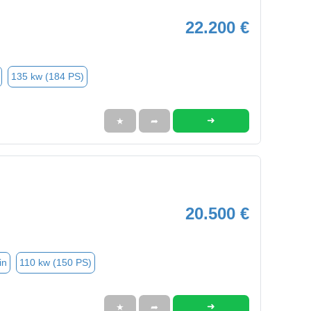
22.200 €
135 kw (184 PS)
➜
★
➦
20.500 €
in
110 kw (150 PS)
➜
★
➦