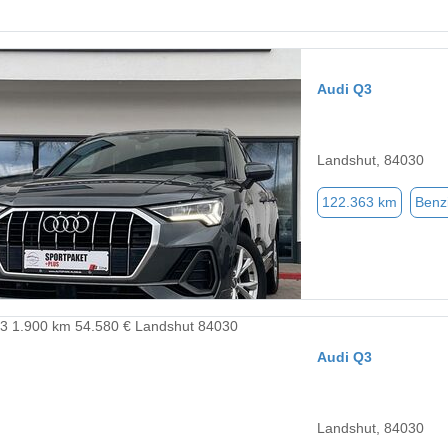
Audi Q3
Landshut, 84030
122.363 km
Benz
Audi Q3
Landshut, 84030