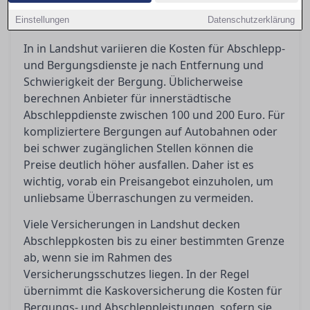
erkennen und welche Schritte Sie unternehmen
Einstellungen
können, um sich dagegen zu wehren.
Datenschutzerklärung
In in Landshut variieren die Kosten für Abschlepp-
und Bergungsdienste je nach Entfernung und
Schwierigkeit der Bergung. Üblicherweise
berechnen Anbieter für innerstädtische
Abschleppdienste zwischen 100 und 200 Euro. Für
kompliziertere Bergungen auf Autobahnen oder
bei schwer zugänglichen Stellen können die
Preise deutlich höher ausfallen. Daher ist es
wichtig, vorab ein Preisangebot einzuholen, um
unliebsame Überraschungen zu vermeiden.
Viele Versicherungen in Landshut decken
Abschleppkosten bis zu einer bestimmten Grenze
ab, wenn sie im Rahmen des
Versicherungsschutzes liegen. In der Regel
übernimmt die Kaskoversicherung die Kosten für
Bergungs- und Abschleppleistungen, sofern sie