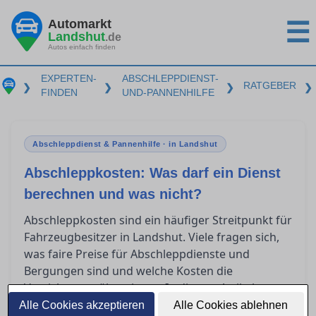
Automarkt
☰
Landshut
.de
Autos einfach finden
EXPERTEN-
ABSCHLEPPDIENST-
RATGEBER
❯
❯
❯
❯
FINDEN
UND-PANNENHILFE
Abschleppdienst & Pannenhilfe · in Landshut
Abschleppkosten: Was darf ein Dienst
berechnen und was nicht?
Abschleppkosten sind ein häufiger Streitpunkt für
Fahrzeugbesitzer in Landshut. Viele fragen sich,
was faire Preise für Abschleppdienste und
Bergungen sind und welche Kosten die
Versicherung übernimmt. In diesem Artikel
erfahren Sie, wie Sie überhöhte Rechnungen
Alle Cookies akzeptieren
Alle Cookies ablehnen