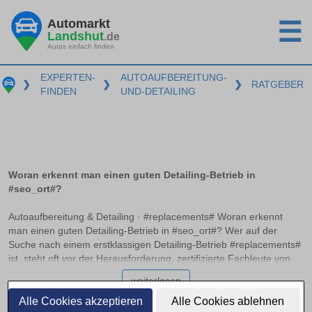
Automarkt
☰
Landshut
.de
Autos einfach finden
EXPERTEN-
AUTOAUFBEREITUNG-
❯
❯
❯
RATGEBER
FINDEN
UND-DETAILING
Woran erkennt man einen guten Detailing-Betrieb in
#seo_ort#?
Autoaufbereitung & Detailing · #replacements# Woran erkennt
man einen guten Detailing-Betrieb in #seo_ort#? Wer auf der
Suche nach einem erstklassigen Detailing-Betrieb #replacements#
ist, steht oft vor der Herausforderung, zertifizierte Fachleute von
einfachen Aufbereitungsservices zu unterscheiden. Die Auswahl
weiterlesen
kann überwältigend wirken, doch mit dem richtigen Wissen lassen
sich Qualität und Service unterscheiden. Hier erfahren Sie, an
Alle Cookies akzeptieren
Alle Cookies ablehnen