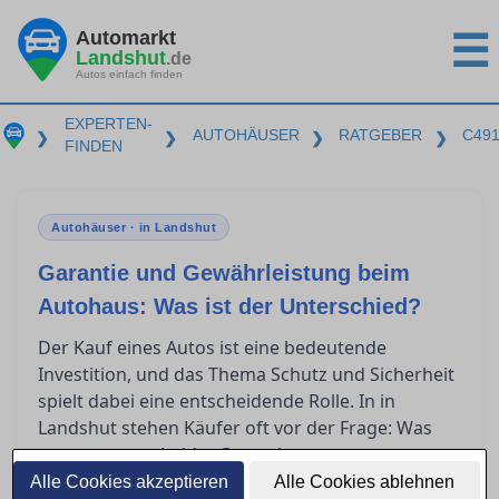
Automarkt
☰
Landshut
.de
Autos einfach finden
EXPERTEN-
AUTOHÄUSER
RATGEBER
C49
❯
❯
❯
❯
FINDEN
Autohäuser · in Landshut
Garantie und Gewährleistung beim
Autohaus: Was ist der Unterschied?
Der Kauf eines Autos ist eine bedeutende
Investition, und das Thema Schutz und Sicherheit
spielt dabei eine entscheidende Rolle. In in
Landshut stehen Käufer oft vor der Frage: Was
genau unterscheidet Garantie von
Gewährleistung? Dieser Artikel bietet klare
Alle Cookies akzeptieren
Alle Cookies ablehnen